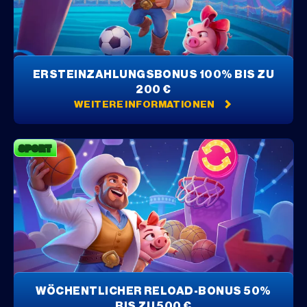
ERSTEINZAHLUNGSBONUS 100% BIS ZU
200 €
WEITERE INFORMATIONEN
SPORT
WÖCHENTLICHER RELOAD-BONUS 50%
BIS ZU 500 €