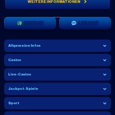
WEITERE INFORMATIONEN
DEUTSCH
LIVE CHAT
Allgemeine Infos
Casino
Live-Casino
Jackpot-Spiele
Sport