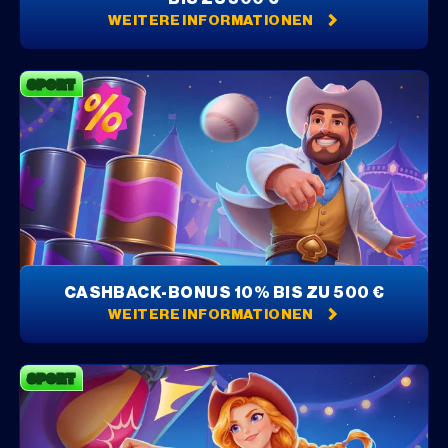
WEITERE INFORMATIONEN
SPORT
CASHBACK-BONUS 10% BIS ZU 500 €
WEITERE INFORMATIONEN
SPORT