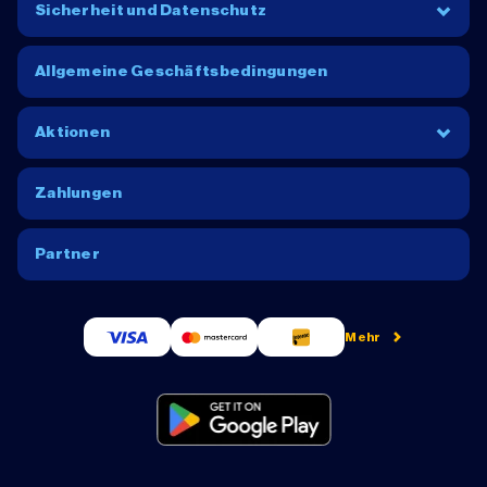
Sicherheit und Datenschutz
Allgemeine Geschäftsbedingungen
Aktionen
Zahlungen
Partner
Mehr