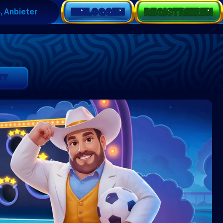
, Anbieter
EINLOGGEN
REGISTRIEREN
ET