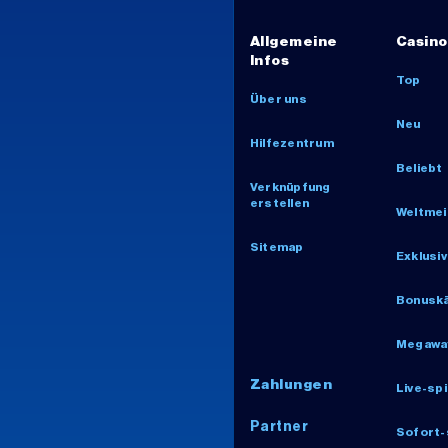
Allgemeine
Casino
Infos
top
über uns
neu
hilfezentrum
beliebt
verknüpfung
erstellen
weltme
sitemap
exklusiv
bonusk
megaw
Zahlungen
live-sp
Partner
sofort