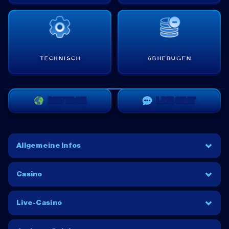
TECHNISCH
ABHEBUGEN
DEUTSCH
LIVE CHAT
Allgemeine Infos
Casino
Live-Casino