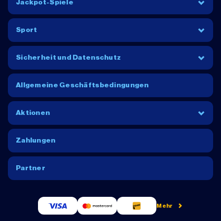
Jackpot-Spiele
Sport
Sicherheit und Datenschutz
Allgemeine Geschäftsbedingungen
Aktionen
Zahlungen
Partner
Mehr