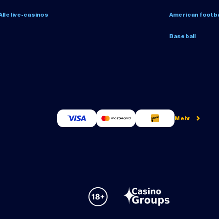
f Glory-Sportwettenangebot, um online auf Folgendes zu wetten:
alle live-casinos
american footba
 Wette online auf Fußball, Beachvolleyball, Skifahren, Tennis und Americ
baseball
ette online auf Hallensportarten wie Eishockey, Tischtennis, Darts, Sno
rtet eure Motoren, denn wir haben eine ganze Reihe von Motorsportarten
leibt trocken, während ihr online auf Wassersportarten aus aller Welt m
t.
haue dir den Kampf aus sicherer Entfernung an und wette online. Wett
 Wette online auf E-Hockey, E-FIFA und E-Basketball. Du kannst auch auf
Mehr
e
– Wenn Online-Sportwetten nicht dein Ding sind, kannst du auch auf w
.
sbook bietet die besten Quoten!
 SPORTSBOOK-AKTIONEN SIND LIVE
überzeugt, dich zu registrieren? Vielleicht reichen dir unsere Aktionen
-Programms. Auf unserer Aktionsseite kannst du Einzahlungsboni, Freiwe
gsangebote in Anspruch nehmen.