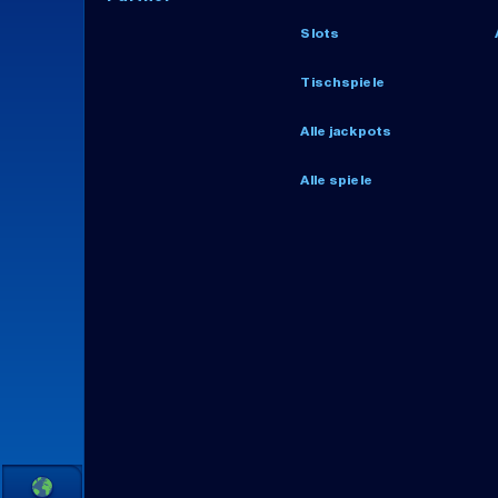
Verwende das Spins o
slots
Outdoor-Sport
–
tischspiele
Indoor-Sport
– W
Volleyball.
alle jackpots
Motorsport
– Sta
Wassersport
– B
alle spiele
Wettquoten wette
Kampfsport
– Sc
Fechten.
Digitaler Sport
–
wetten.
Spezialangebot
Filmpreise wetten
Spins of Glory Sport
SPINS OF GLORY
Haben wir dich schon 
die Vorteile des VIP
vorzeitige Auszahlun