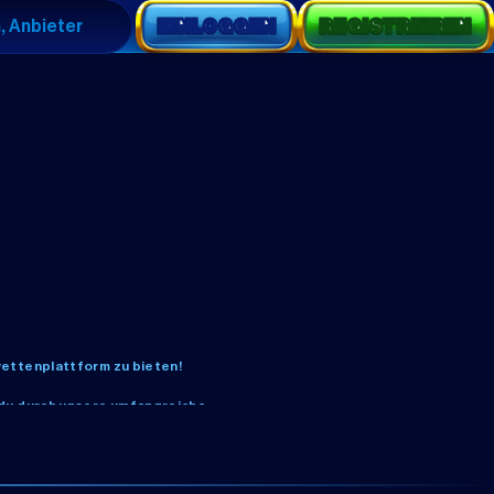
, Anbieter
EINLOGGEN
REGISTRIEREN
wettenplattform zu bieten!
n du durch unsere umfangreiche
ies der richtige Ort für deine
nd hoffentlich deine