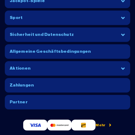
Jackpot-Spiele
Sport
Sicherheit und Datenschutz
Allgemeine Geschäftsbedingungen
Aktionen
Zahlungen
Partner
Mehr