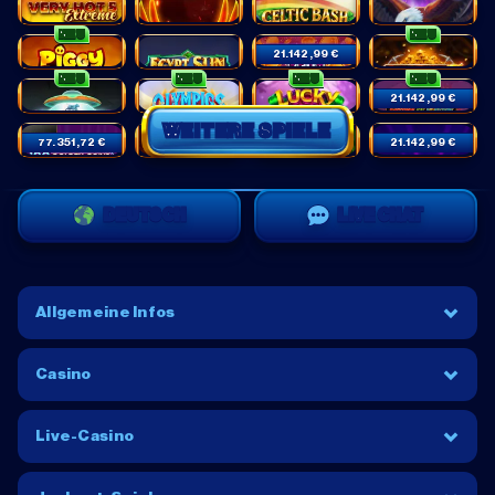
Very Hot 5 Extreme
Phoenix Ignite
Lucky Clover
Eagle Strike Extra
NEU
NEU
Piggy Bank: 3 Pots Bonanza
Egypt Sun Deluxe
Lucky Seven Spin
Goldenizer 7s Hold and Win
21.142,99 €
NEU
NEU
NEU
NEU
Farmageddon
Olympigs
Lucky Forest
3 Eternal Drums: Rhythm of Fortune
21.142,99 €
NEU
NEU
WEITERE SPIELE
100 Golden Coins
Flaming Hot
Panda Hold And Spin
Super Cash Boost: Hold & Win
77.351,72 €
21.142,99 €
DEUTSCH
LIVE CHAT
Allgemeine Infos
Casino
Live-Casino