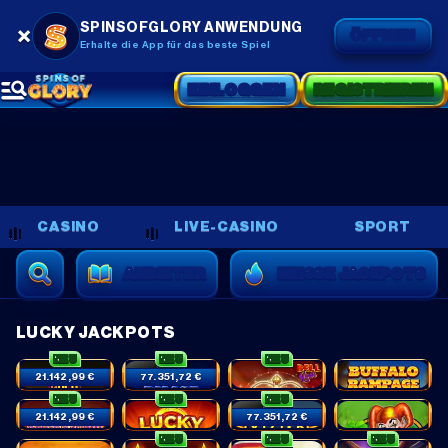
SPINSOFGLORY ANWENDUNG
ÖFFNEN
Erhalte die App für das beste Spiel
EINLOGGEN
REGISTRIEREN
CASINO
LIVE-CASINO
SPORT
ANBIETER
HEISSE JACKPOTS
LUCKY JACKPOTS
NEU
NEU
NEU
Double Dragon Gold Hold&Win
Football Palace 1000
Shining Crown Bell Link
Buffalo Rampage - Hold & Hit
21.142,99 €
77.351,72 €
NEU
NEU
NEU
Crack & Smash The Piggy Bank
Lucky Coin HOT
Vizier Of The North x1000
Clover Joker
21.142,99 €
77.351,72 €
NEU
NEU
NEU