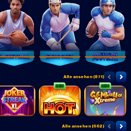
AMERICAN
BASKETBALL
EISHOCKEY
FOOTBALL
Alle ansehen (871)
NEU
NEU
Joker Streak XL: Hold and Win
Hot Step
Gemhalla Xtreme
Alle ansehen (662)