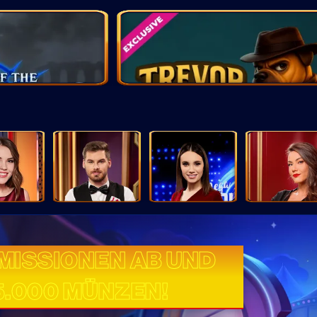
Undying
Trevor Hunter
Mega Fire Blaze Roulette Live
Blackjack 77 - Ruby
Mega Roulette
MISSIONEN AB UND V
.000 MÜNZEN!