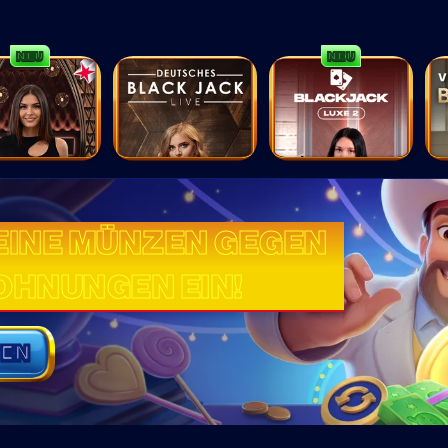
NEU
NEU
Gold Saloon Blackjack
Deutsches Blackjack
Luxe Blackjack 2
EINE MÜNZEN GEGEN
LOHNUNGEN EIN!
FEN