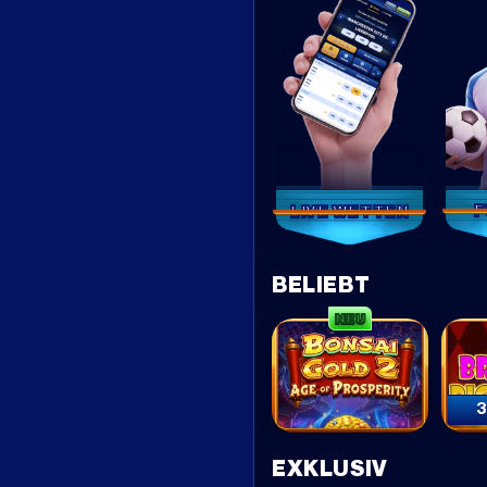
F
LIVE WETTEN
BELIEBT
NEU
Bonsai Gold 2: Age of Prosperity
3
EXKLUSIV