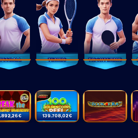
USSBALL
TENNIS
TISCHTENNIS
Break the Piggy Bank
100 Golden Coins: Reel Fishing
Book of Ra Deluxe
.892,26 €
139.708,02 €