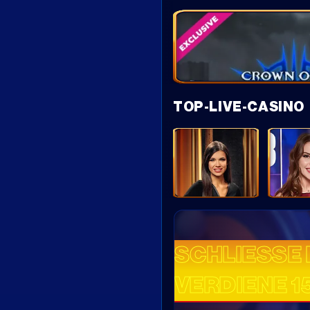
Crown of the 
TOP-LIVE-CASINO
Speed Roulette
SCHLIESSE 
ERDIENE 15