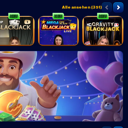
Alle ansehen (351)
NEU
NEU
NEU
VIP Blackjack 1
Mega Fire Blaze Blackjack
Gravity Blackjack