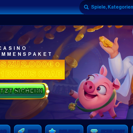
Spiele, Kategorien
CASINO
OMMENSPAKET
S ZU 2.000€ +
+ 1 BONUS CRAB
TZT SICHERN
OP
NEU
BELIEBT
EXKLUSIV