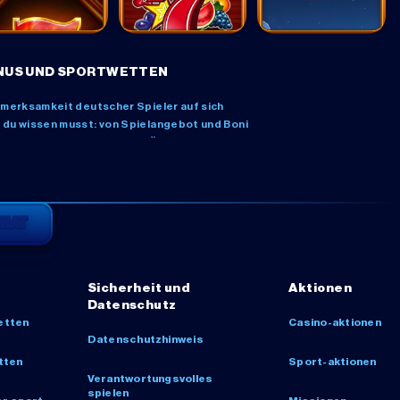
ONUS UND SPORTWETTEN
ufmerksamkeit deutscher Spieler auf sich
s du wissen musst: von Spielangebot und Boni
 eine ehrliche, vollständige Übersicht zu geben,
CHAT
ele als auch Sportwetten unter einem Dach
 Tischspiele, Live-Casino und ein umfangreiches
wird das Angebot durch spezielle Bereiche wie
Erlebnis weit über ein Standard-Casino hinaus
Sicherheit und
Aktionen
Datenschutz
etten
casino-aktionen
 das erste Mal ein Online-Casino besucht,
datenschutzhinweis
etten
sport-aktionen
verantwortungsvolles
 CASINO
spielen