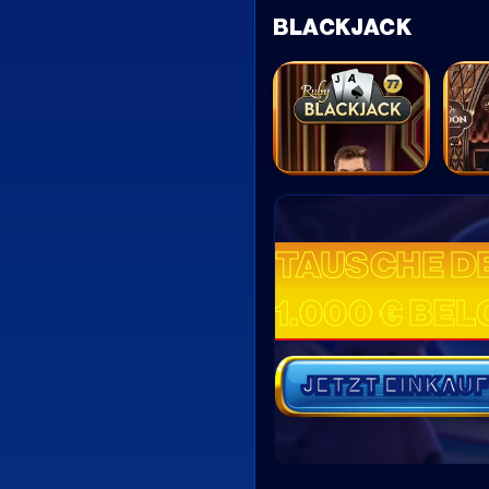
BLACKJACK
Blackjack 77 - Ruby
TAUSCHE D
1.000 € BE
JETZT EINKAU