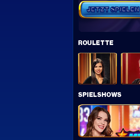
JETZT SPIELEN
ROULETTE
Speed Roulette
SPIELSHOWS
Mega Fire Blaze R