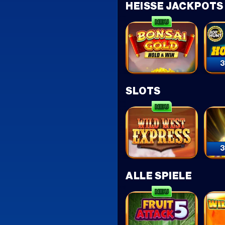
HEISSE JACKPOTS
NEU
Bonsai Gold Hold & Win
3
SLOTS
NEU
Wild West Express
3
ALLE SPIELE
NEU
Fruit Attack 5 Pate Link
W