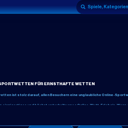
Spiele, Kategorien
Y SPORTWETTEN FÜR ERNSTHAFTE WETTEN
etten ist stolz darauf, allen Besuchern eine unglaubliche Online-Sport
ein einzigartiges und höchst unterhaltsames Online-Wett-Erlebnis. Wen
uoten und Werbeaktionen stöberst, wirst du schnell feststellen, dass d
xen Wetten ist.
nsangebote und Boni, um deine Wetten auf die nächste Stufe zu heben u