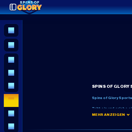
SPINS OF GLOR
Spins of Glory Sportw
Tritt ein und erlebe 
Liste an Sportwettenq
MEHR ANZEIGEN
einfachen und komple
Wir bieten alle Aktio