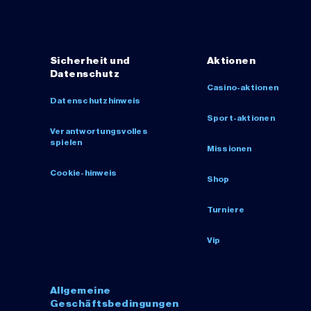
unser angesehenes Team, falls du
istrierst, automatisch Mitglied des
Sicherheit und
Aktionen
igen der besten Anbieter der
Datenschutz
casino-aktionen
datenschutzhinweis
tungen mit den neuesten Online-
ools, um die Art von Wetten
sport-aktionen
verantwortungsvolles
spielen
missionen
u kannst bei jedem Schritt eines
er zu verleihen. Fordere
cookie-hinweis
shop
turniere
vip
e Wette noch verstärkt spüren –
ig sein und unsere Boni und
Allgemeine
eblingsmannschaften und -spieler
Geschäftsbedingungen