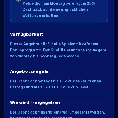
Melde dich am Montag bei uns, um 25%
Cashback auf deine unglücklichen
Wetten zu erhalten
Verfügbarkeit
Dieses Angebot gilt für alle Spieler mit offenem
Bonusprogramm. Der Qualifizierungszeitraum geht
von Montag bis Sonntag, jede Woche.
Angebotsregeln
Der Cashback beträgt bis zu 25% des verlorenen
Betrags und bis zu 200 € für alle VIP-Level.
Wie wird freigegeben
Der Cashback muss 1x (ein) Mal umgesetzt werden,