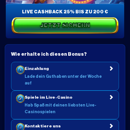
LIVE CASHBACK 25% BIS ZU 200 €
JETZT SICHERN
Wie erhalte ich diesen Bonus?
Einzahlung
1
Lade dein Guthaben unter der Woche
auf
Spiele im Live-Casino
2
Hab Spaß mit deinen liebsten Live-
Casinospielen
Kontaktiere uns
3