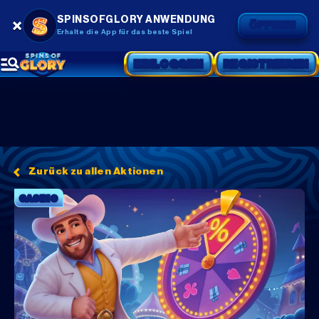
SPINSOFGLORY ANWENDUNG
ÖFFNEN
Erhalte die App für das beste Spiel
EINLOGGEN
REGISTRIEREN
Zurück zu allen Aktionen
CASINO